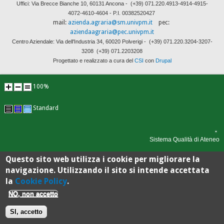
Uffici: Via Brecce Bianche 10, 60131 Ancona -
(+39) 071.220.4913-4914-4915-
4072-4610-4604 - P.I. 00382520427
mail:
azienda.agraria@sm.univpm.it
pec:
aziendaagraria@pec.univpm.it
Centro Aziendale: Via dell'Industria 34, 60020 Polverigi -
(+39) 071.220.3204-3207-
3208
(+39) 071.2203208
Progettato e realizzato a cura del
CSI
con
Drupal
100%
Standard
Sistema Qualità di Ateneo
Questo sito web utilizza i cookie per migliorare la
navigazione. Utilizzando il sito si intende accettata
la
Cookie Policy
.
NO, non accetto
SI, accetto