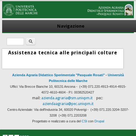
Navigazione
Cerca
Form di ricerca
Assistenza tecnica alle principali colture
Azienda Agraria Didattico Sperimentale "Pasquale Rosati"
-
Università
Politecnica delle Marche
Uffici: Via Brecce Bianche 10, 60131 Ancona -
(+39) 071.220.4913-4914-4915-
4072-4610-4604 - P.I. 00382520427
mail:
azienda.agraria@sm.univpm.it
pec:
aziendaagraria@pec.univpm.it
Centro Aziendale: Via dell'Industria 34, 60020 Polverigi -
(+39) 071.220.3204-3207-
3208
(+39) 071.2203208
Progettato e realizzato a cura del
CSI
con
Drupal